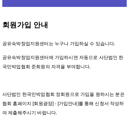
회원가입 안내
공유숙박창업지원센터는 누구나 가입하실 수 있습니다.
공유숙박창업지원센터에 가입하시면 자동으로 사단법인 한
국민박업협회 준회원의 자격을 부여합니다.
사단법인 한국민박업협회 정회원으로 가입을 원하시는 분은
협회 홈페이지 [회원광장] - [가입안내]를 통해 신청서 작성하
여 제출해주시기 바랍니다.