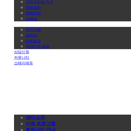
공유숙박업 안내
창업절차
창업정보
자료실
알림마당
공지사항
갤러리
언론보도
유관기관 알림
상담신청
커뮤니티
스테이에듀
공유숙박창업지원센터
센터안내
센터소개
지원 프로그램
회원가입 안내