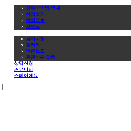
창업정보
공유숙박업 안내
창업절차
창업정보
자료실
알림마당
공지사항
갤러리
언론보도
유관기관 알림
상담신청
커뮤니티
스테이에듀
Search
검색
Log In
로그인
Cart
장바구니