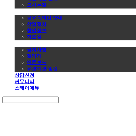
오시는길
창업정보
공유숙박업 안내
창업절차
창업정보
자료실
알림마당
공지사항
갤러리
언론보도
유관기관 알림
상담신청
커뮤니티
스테이에듀
Search
검색
Log In
로그인
Cart
장바구니