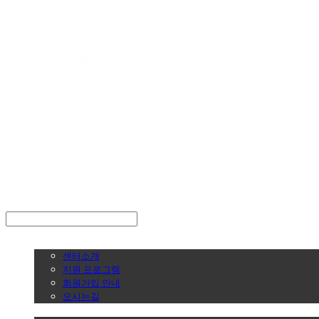
LOG IN
로그인
센터안내
센터소개
지원 프로그램
회원가입 안내
오시는길
창업정보