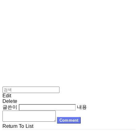
Log In
로그인
Cart
장바구니
공유숙박창업지원센터
Edit
Delete
글쓴이
내용
Comment
Return To List